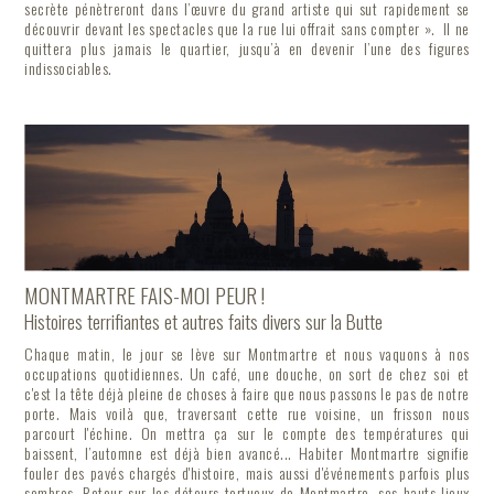
secrète pénètreront dans l’œuvre du grand artiste qui sut rapidement se
découvrir devant les spectacles que la rue lui offrait sans compter ». Il ne
quittera plus jamais le quartier, jusqu’à en devenir l’une des figures
indissociables.
MONTMARTRE FAIS-MOI PEUR !
Histoires terrifiantes et autres faits divers sur la Butte
Chaque matin, le jour se lève sur Montmartre et nous vaquons à nos
occupations quotidiennes. Un café, une douche, on sort de chez soi et
c'est la tête déjà pleine de choses à faire que nous passons le pas de notre
porte. Mais voilà que, traversant cette rue voisine, un frisson nous
parcourt l'échine. On mettra ça sur le compte des températures qui
baissent, l’automne est déjà bien avancé... Habiter Montmartre signifie
fouler des pavés chargés d'histoire, mais aussi d'événements parfois plus
sombres. Retour sur les détours tortueux de Montmartre, ses hauts lieux