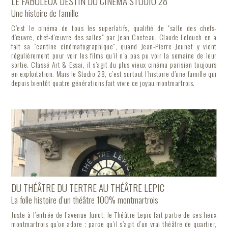
LE FABULEUX DESTIN DU CINÉMA STUDIO 28
Une histoire de famille
C’est le cinéma de tous les superlatifs, qualifié de "salle des chefs-
d’œuvre, chef-d’œuvre des salles" par Jean Cocteau. Claude Lelouch en a
fait sa "cantine cinématographique", quand Jean-Pierre Jeunet y vient
régulièrement pour voir les films qu’il n’a pas pu voir la semaine de leur
sortie. Classé Art & Essai, il s’agit du plus vieux cinéma parisien toujours
en exploitation. Mais le Studio 28, c’est surtout l’histoire d’une famille qui
depuis bientôt quatre générations fait vivre ce joyau montmartrois.
DU THÉÂTRE DU TERTRE AU THÉÂTRE LEPIC
La folle histoire d’un théâtre 100% montmartrois
Juste à l’entrée de l’avenue Junot, le Théâtre Lepic fait partie de ces lieux
montmartrois qu’on adore ; parce qu’il s’agit d’un vrai théâtre de quartier,