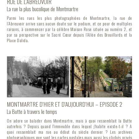
RUE DE L’ABREUVOIR
La rue la plus bucolique de Montmartre
Parmi les rues les plus photographiées de Montmartre, la rue de
l’Abreuvoir arrive sans aucun doute sur le podium, et ce pour de multiples
raisons, à commencer par la célèbre Maison Rose située au numéro 2, et
par sa perspective sur le Sacré Cœur depuis l’Allée des Brouillards et la
Place Dalida.
MONTMARTRE D’HIER ET D’AUJOURD’HUI – EPISODE 2
La Butte à travers le temps
On adore se balader dans Montmartre, mais à quoi ressemblait la Butte
autrefois ? Depuis quand l'immeuble dans lequel j'habite existe-t-il ? A
quoi ressemblait ma rue au début du siècle dernier ? Les archives
photographiques que sont les cartes postales mais aussi les clichés privés