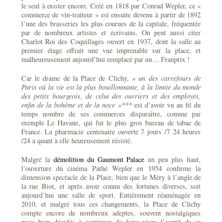
le seul à exister encore. Créé en 1818 par Conrad Wepler, ce «
commerce de vin-traiteur » est ensuite devenu à partir de 1892
l’une des brasseries les plus courues de la capitale, fréquentée
par de nombreux artistes et écrivains. On peut aussi citer
Charlot Roi des Coquillages ouvert en 1937, dont la salle au
premier étage offrait une vue imprenable sur la place, et
malheureusement aujourd’hui remplacé par un… Franprix !
Car le drame de la Place de Clichy,
« un des carrefours de
Paris où la vie est la plus bouillonnante, à la limite du monde
des petits bourgeois, de celui des ouvriers et des employés,
enfin de la bohême et de la noce »***
est d’avoir vu au fil du
temps nombre de ses commerces disparaître, comme par
exemple Le Havane, qui fut le plus gros bureau de tabac de
France. La pharmacie centenaire ouverte 7 jours /7 24 heures
/24 a quant à elle heureusement résisté.
Malgré la
démolition du Gaumont Palace
un peu plus haut,
l’ouverture du cinéma Pathé Wepler en 1954 confirme la
dimension spectacle de la Place, bien que le Méry à l’angle de
la rue Biot, et après avoir connu des fortunes diverses, soit
aujourd’hui une salle de sport. Entièrement réaménagée en
2010, et malgré tous ces changements, la Place de Clichy
compte encore de nombreux adeptes, souvent nostalgiques
mais bien décidés à continuer de faire vivre l’esprit de ce