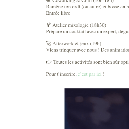
💻 Coworking & Chill (16h-18h)
Ramène ton ordi (ou autre) et bosse en
Entrée libre
🍹 Atelier mixologie (18h30)
Prépare un cocktail avec un expert, dégust
🚀 Afterwork & jeux (19h)
Viens trinquer avec nous ! Des animatio
👉 Toutes les activités sont bien sûr opti
Pour t’inscrire,
c’est par ici
!