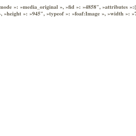
mode »: »media_original », »fid »: »4858″, »attributes »:{«
, »height »: »945″, »typeof »: »foaf:Image », »width »: »