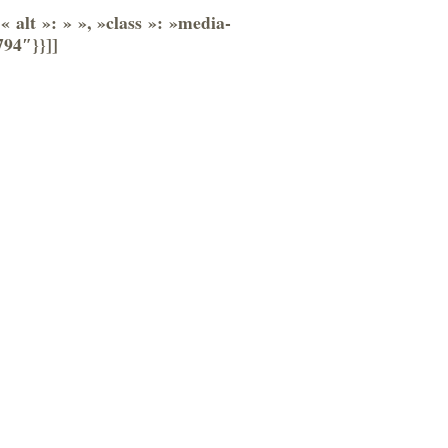
 alt »: » », »class »: »media-
794″}}]]