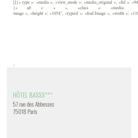
[[{« type »: »media », »view_mode »: »media_original », »fid »: »941
{« alt »: » », »class »: »media-
image », »height »: »1054″, »typeof »: »foaf:Image », »width »: »11
-
HÔTEL BASSS***
57 rue des Abbesses
75018 Paris