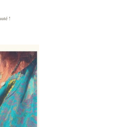
auté !