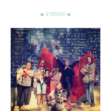
▶︎
JE RÉSERVE
◀︎