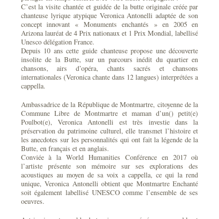
C’est la visite chantée et guidée de la butte originale créée par
chanteuse lyrique atypique Veronica Antonelli adaptée de son
concept innovant « Monuments enchantés » en 2005 en
Arizona lauréat de 4 Prix nationaux et 1 Prix Mondial, labellisé
Unesco délégation France.
Depuis 10 ans cette guide chanteuse propose une découverte
insolite de la Butte, sur un parcours inédit du quartier en
chansons, airs d’opéra, chants sacrés et chansons
internationales (Veronica chante dans 12 langues) interprétées a
cappella.
Ambassadrice de la République de Montmartre, citoyenne de la
Commune Libre de Montmartre et maman d’un() petit(e)
Poulbot(e), Veronica Antonelli est très investie dans la
préservation du patrimoine culturel, elle transmet l’histoire et
les anecdotes sur les personnalités qui ont fait la légende de la
Butte, en français et en anglais.
Conviée à la World Humanities Conférence en 2017 où
l’artiste présente son mémoire sur ses explorations des
acoustiques au moyen de sa voix a cappella, ce qui la rend
unique, Veronica Antonelli obtient que Montmartre Enchanté
soit également labellisé UNESCO comme l’ensemble de ses
oeuvres.