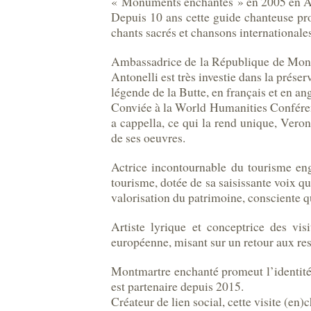
« Monuments enchantés » en 2005 en Ariz
Depuis 10 ans cette guide chanteuse pro
chants sacrés et chansons internationale
Ambassadrice de la République de Mont
Antonelli est très investie dans la préser
légende de la Butte, en français et en ang
Conviée à la World Humanities Conférenc
a cappella, ce qui la rend unique, Ve
de ses oeuvres.
Actrice incontournable du tourisme enga
tourisme, dotée de sa saisissante voix qu
valorisation du patrimoine, consciente qu
Artiste lyrique et conceptrice des vis
européenne, misant sur un retour aux res
Montmartre enchanté promeut l’identité 
est partenaire depuis 2015.
Créateur de lien social, cette visite (en)