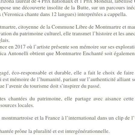
ona lauréat de 4 Prix nationaux et 1 Prix Mondial, labellisé
pose une découverte insolite de la Butte, sur un parcours inédi
s (Veronica chante dans 12 langues) interprétées a cappella.
martre, citoyenne de la Commune Libre de Montmartre et mama
vation du patrimoine culturel, elle transmet l’histoire et les anec
lais.
e en 2017 où l’artiste présente son mémoire sur ses explorat
ronica Antonelli obtient que Montmartre Enchanté soit égale
gé, éco-responsable et durable, elle a fait le choix de faire v
i est mémoire de l’humanité, pariant sur l’authenticité alliant so
e l’avenir du tourisme doit s’inspirer du passé.
ites chantées du patrimoine, elle partage avec aisance cette 
sources locales.
montmartroise et la France à l’international dans un clip de l’
chantée prône la pluralité et est intergénérationnelle.