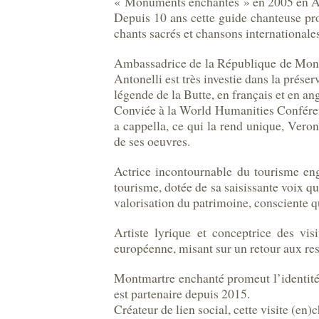
« Monuments enchantés » en 2005 en Ariz
Depuis 10 ans cette guide chanteuse pro
chants sacrés et chansons internationale
Ambassadrice de la République de Mont
Antonelli est très investie dans la préser
légende de la Butte, en français et en ang
Conviée à la World Humanities Conférenc
a cappella, ce qui la rend unique, Ve
de ses oeuvres.
Actrice incontournable du tourisme enga
tourisme, dotée de sa saisissante voix qu
valorisation du patrimoine, consciente qu
Artiste lyrique et conceptrice des vis
européenne, misant sur un retour aux res
Montmartre enchanté promeut l’identité 
est partenaire depuis 2015.
Créateur de lien social, cette visite (en)