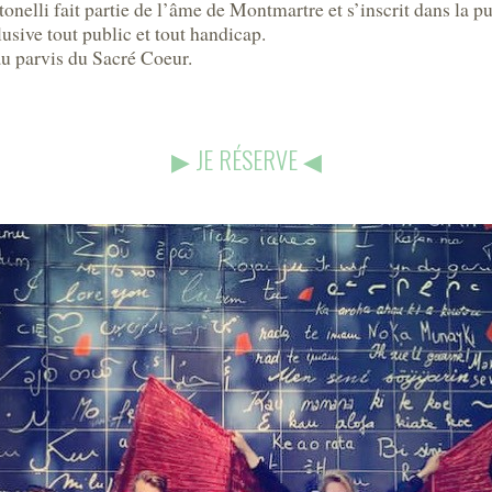
elli fait partie de l’âme de Montmartre et s’inscrit dans la pure
usive tout public et tout handicap.
u parvis du Sacré Coeur.
▶︎
JE RÉSERVE
◀︎