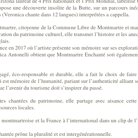
ona lauréat de 4 Prix nationaux et 1 Prix Mondial, labellisé
pose une découverte insolite de la Butte, sur un parcours inédi
s (Veronica chante dans 12 langues) interprétées a cappella.
martre, citoyenne de la Commune Libre de Montmartre et mama
vation du patrimoine culturel, elle transmet l’histoire et les anec
lais.
e en 2017 où l’artiste présente son mémoire sur ses explorat
ronica Antonelli obtient que Montmartre Enchanté soit égale
gé, éco-responsable et durable, elle a fait le choix de faire v
i est mémoire de l’humanité, pariant sur l’authenticité alliant so
e l’avenir du tourisme doit s’inspirer du passé.
ites chantées du patrimoine, elle partage avec aisance cette 
sources locales.
montmartroise et la France à l’international dans un clip de l’
chantée prône la pluralité et est intergénérationnelle.