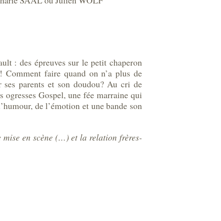
arie SAAL ou Julien WOLF
ault : des épreuves sur le petit chaperon
i ! Comment faire quand on n’a plus de
 ses parents et son doudou? Au cri de
des ogresses Gospel, une fée marraine qui
e l’humour, de l’émotion et une bande son
 mise en scène (…) et la relation frères-