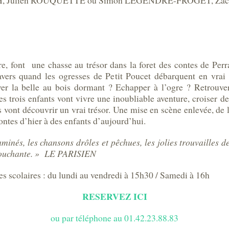
, Julien ROUQUETTE ou Simon LEGENDRE-FROGET, Zach
re, font une chasse au trésor dans la foret des contes de Perr
ravers quand les ogresses de Petit Poucet débarquent en vra
r la belle au bois dormant ? Echapper à l’ogre ? Retrouver
les trois enfants vont vivre une inoubliable aventure, croiser 
 ils vont découvrir un vrai trésor. Une mise en scène enlevée, d
ntes d’hier à des enfants d’aujourd’hui.
minés, les chansons drôles et pêchues, les jolies trouvailles de
t touchante. » LE PARISIEN
 scolaires : du lundi au vendredi à 15h30 / Samedi à 16h
RESERVEZ ICI
ou par téléphone au 01.42.23.88.83