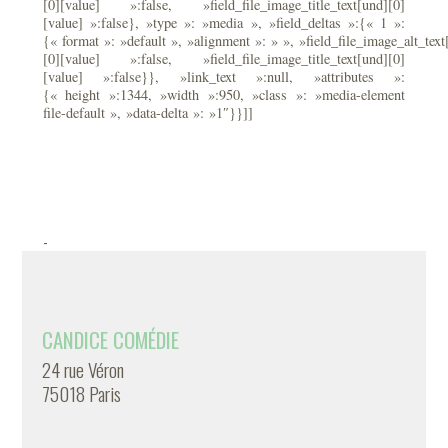
[0][value] »:false, »field_file_image_title_text[und][0]
[value] »:false}, »type »: »media », »field_deltas »:{« 1 »:
{« format »: »default », »alignment »: » », »field_file_image_alt_text
[0][value] »:false, »field_file_image_title_text[und][0]
[value] »:false}}, »link_text »:null, »attributes »:
{« height »:1344, »width »:950, »class »: »media-element
file-default », »data-delta »: »1″}}]]
-
CANDICE COMÉDIE
24 rue Véron
75018 Paris