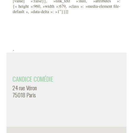
[value] »:false}}, »link_text »:null, »attributes »:
{« height »:960, »width »:679, »class »: »media-element file-
default », »data-delta »: »1″}}]]
-
CANDICE COMÉDIE
24 rue Véron
75018 Paris