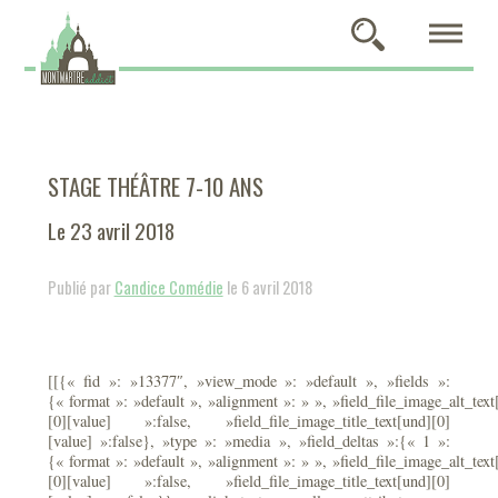
STAGE THÉÂTRE 7-10 ANS
Le 23 avril 2018
Publié par
Candice Comédie
le 6 avril 2018
[[{« fid »: »13377″, »view_mode »: »default », »fields »:
{« format »: »default », »alignment »: » », »field_file_image_alt_text
[0][value] »:false, »field_file_image_title_text[und][0]
[value] »:false}, »type »: »media », »field_deltas »:{« 1 »:
{« format »: »default », »alignment »: » », »field_file_image_alt_text
[0][value] »:false, »field_file_image_title_text[und][0]