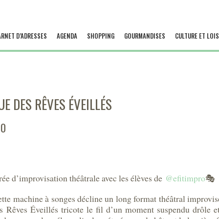
ARNET D’ADRESSES
AGENDA
SHOPPING
GOURMANDISES
CULTURE ET LOIS
UE DES RÊVES ÉVEILLÉS
30
rée d’improvisation théâtrale avec les élèves de
@efitimpro
🎭
 cette machine à songes décline un long format théâtral improvis
 Rêves Éveillés tricote le fil d’un moment suspendu drôle e