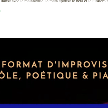
danse avec la mélancolie, le méta épouse le bêta et la lumière fl
y