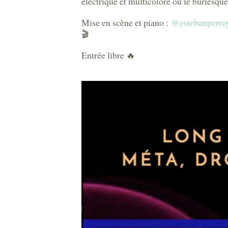
électrique et multicolore où le burlesque 
Mise en scène et piano :
@estebanperro
🎬
Entrée libre 🔥