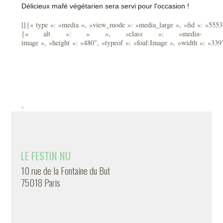
Délicieux mafé végétarien sera servi pour l'occasion !
[[{« type »: »media », »view_mode »: »media_large », »fid »: »5553″
{« alt »: » », »class »: »media-
image », »height »: »480″, »typeof »: »foaf:Image », »width »: »339
-
LE FESTIN NU
10 rue de la Fontaine du But
75018 Paris