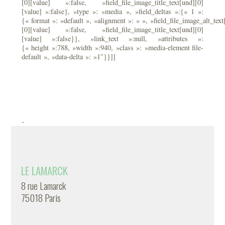
[0][value] »:false, »field_file_image_title_text[und][0]
[value] »:false}, »type »: »media », »field_deltas »:{« 1 »:
{« format »: »default », »alignment »: » », »field_file_image_alt_text
[0][value] »:false, »field_file_image_title_text[und][0]
[value] »:false}}, »link_text »:null, »attributes »:
{« height »:788, »width »:940, »class »: »media-element file-
default », »data-delta »: »1″}}]]
-
LE LAMARCK
8 rue Lamarck
75018 Paris