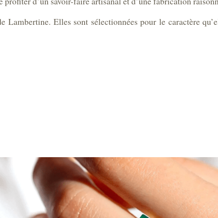
e profiter d’un savoir-faire artisanal et d’une fabrication raison
de Lambertine. Elles sont sélectionnées pour le caractère qu’e