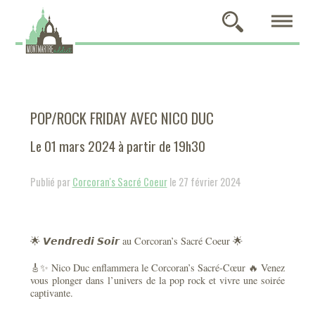
POP/ROCK FRIDAY AVEC NICO DUC
Le 01 mars 2024 à partir de 19h30
Publié par
Corcoran's Sacré Coeur
le 27 février 2024
🌟 𝙑𝙚𝙣𝙙𝙧𝙚𝙙𝙞 𝙎𝙤𝙞𝙧 au Corcoran’s Sacré Coeur 🌟
🎸✨ Nico Duc enflammera le Corcoran’s Sacré-Cœur 🔥 Venez
vous plonger dans l’univers de la pop rock et vivre une soirée
captivante.