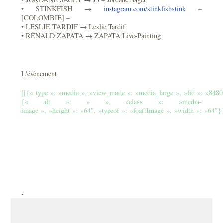
• STINKFISH →
instagram.com/
stinkfishstink
–
[COLOMBIE] –
• LESLIE TARDIF → Leslie Tardif
• RÉNALD ZAPATA → ZAPATA Live-Painting
L'évènement
[[{« type »: »media », »view_mode »: »media_large », »fid »: »8480″
{« alt »: » », »class »: »media-
image », »height »: »64″, »typeof »: »foaf:Image », »width »: »64″}
-