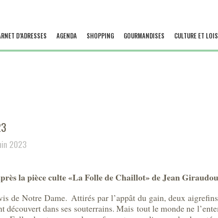
ARNET D’ADRESSES
AGENDA
SHOPPING
GOURMANDISES
CULTURE ET LOIS
23
uin 2023
près la pièce culte «La Folle de Chaillot» de Jean Giraudou
vis de Notre Dame. Attirés par l’appât du gain, deux aigrefins 
nt découvert dans ses souterrains. Mais tout le monde ne l’enten