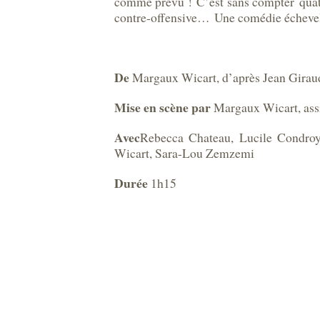
comme prévu ! C’est sans compter quatre 
contre-offensive… Une comédie échevelé
De
Margaux Wicart, d’après Jean Gira
Mise en scène par
Margaux Wicart, assi
Avec
Rebecca Chateau, Lucile Condroy
Wicart, Sara-Lou Zemzemi
Durée
1h15