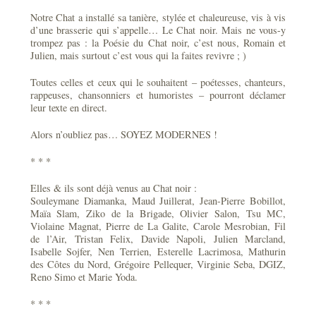
Notre Chat a installé sa tanière, stylée et chaleureuse, vis à vis
d’une brasserie qui s’appelle… Le Chat noir. Mais ne vous-y
trompez pas : la Poésie du Chat noir, c’est nous, Romain et
Julien, mais surtout c’est vous qui la faites revivre ; )
Toutes celles et ceux qui le souhaitent – poétesses, chanteurs,
rappeuses, chansonniers et humoristes – pourront déclamer
leur texte en direct.
Alors n’oubliez pas… SOYEZ MODERNES !
* * *
Elles & ils sont déjà venus au Chat noir :
Souleymane Diamanka, Maud Juillerat, Jean-Pierre Bobillot,
Maïa Slam, Ziko de la Brigade, Olivier Salon, Tsu MC,
Violaine Magnat, Pierre de La Galite, Carole Mesrobian, Fil
de l’Air, Tristan Felix, Davide Napoli, Julien Marcland,
Isabelle Sojfer, Nen Terrien, Esterelle Lacrimosa, Mathurin
des Côtes du Nord, Grégoire Pellequer, Virginie Seba, DGIZ,
Reno Simo et Marie Yoda.
* * *