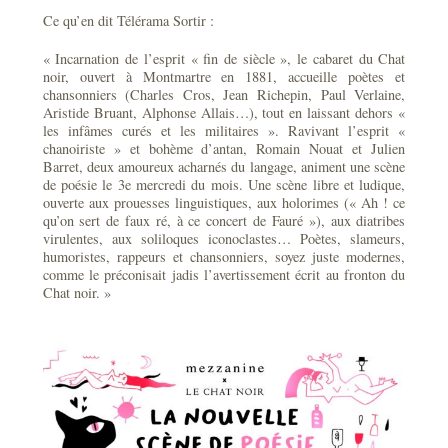
Ce qu’en dit Télérama Sortir :
« Incarnation de l’esprit « fin de siècle », le cabaret du Chat
noir, ouvert à Montmartre en 1881, accueille poètes et
chansonniers (Charles Cros, Jean Richepin, Paul Verlaine,
Aristide Bruant, Alphonse Allais…), tout en laissant dehors «
les infâmes curés et les militaires ». Ravivant l’esprit «
chanoiriste » et bohème d’antan, Romain Nouat et Julien
Barret, deux amoureux acharnés du langage, animent une scène
de poésie le 3e mercredi du mois. Une scène libre et ludique,
ouverte aux prouesses linguistiques, aux holorimes (« Ah ! ce
qu’on sert de faux ré, à ce concert de Fauré »), aux diatribes
virulentes, aux soliloques iconoclastes… Poètes, slameurs,
humoristes, rappeurs et chansonniers, soyez juste modernes,
comme le préconisait jadis l’avertissement écrit au fronton du
Chat noir. »