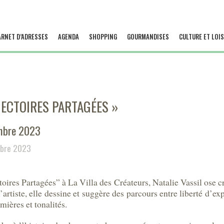
ARNET D’ADRESSES
AGENDA
SHOPPING
GOURMANDISES
CULTURE ET LOIS
AJECTOIRES PARTAGÉES »
mbre 2023
obre 2023
oires Partagées” à La Villa des Créateurs, Natalie Vassil ose cr
’artiste, elle dessine et suggère des parcours entre liberté d’ex
umières et tonalités.