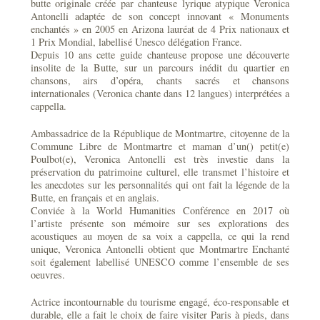
butte originale créée par chanteuse lyrique atypique Veronica
Antonelli adaptée de son concept innovant « Monuments
enchantés » en 2005 en Arizona lauréat de 4 Prix nationaux et
1 Prix Mondial, labellisé Unesco délégation France.
Depuis 10 ans cette guide chanteuse propose une découverte
insolite de la Butte, sur un parcours inédit du quartier en
chansons, airs d’opéra, chants sacrés et chansons
internationales (Veronica chante dans 12 langues) interprétées a
cappella.
Ambassadrice de la République de Montmartre, citoyenne de la
Commune Libre de Montmartre et maman d’un() petit(e)
Poulbot(e), Veronica Antonelli est très investie dans la
préservation du patrimoine culturel, elle transmet l’histoire et
les anecdotes sur les personnalités qui ont fait la légende de la
Butte, en français et en anglais.
Conviée à la World Humanities Conférence en 2017 où
l’artiste présente son mémoire sur ses explorations des
acoustiques au moyen de sa voix a cappella, ce qui la rend
unique, Veronica Antonelli obtient que Montmartre Enchanté
soit également labellisé UNESCO comme l’ensemble de ses
oeuvres.
Actrice incontournable du tourisme engagé, éco-responsable et
durable, elle a fait le choix de faire visiter Paris à pieds, dans