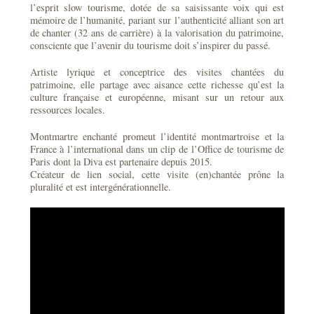
l’esprit slow tourisme, dotée de sa saisissante voix qui est
mémoire de l’humanité, pariant sur l’authenticité alliant son art
de chanter (32 ans de carrière) à la valorisation du patrimoine,
consciente que l’avenir du tourisme doit s’inspirer du passé.
Artiste lyrique et conceptrice des visites chantées du
patrimoine, elle partage avec aisance cette richesse qu’est la
culture française et européenne, misant sur un retour aux
ressources locales.
Montmartre enchanté promeut l’identité montmartroise et la
France à l’international dans un clip de l’Office de tourisme de
Paris dont la Diva est partenaire depuis 2015.
Créateur de lien social, cette visite (en)chantée prône la
pluralité et est intergénérationnelle.