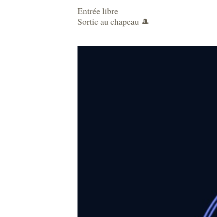
Entrée libre
Sortie au chapeau 🎩