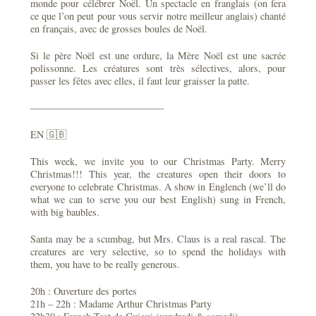
monde pour célébrer Noël. Un spectacle en franglais (on fera
ce que l’on peut pour vous servir notre meilleur anglais) chanté
en français, avec de grosses boules de Noël.
Si le père Noël est une ordure, la Mère Noël est une sacrée
polissonne. Les créatures sont très sélectives, alors, pour
passer les fêtes avec elles, il faut leur graisser la patte.
—————————————–
EN 🇬🇧
This week, we invite you to our Christmas Party. Merry
Christmas!!! This year, the creatures open their doors to
everyone to celebrate Christmas. A show in Englench (we’ll do
what we can to serve you our best English) sung in French,
with big baubles.
Santa may be a scumbag, but Mrs. Claus is a real rascal. The
creatures are very selective, so to spend the holidays with
them, you have to be really generous.
20h : Ouverture des portes
21h – 22h : Madame Arthur Christmas Party