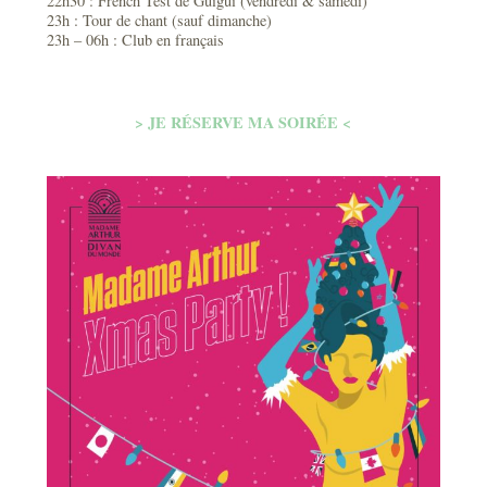
22h30 : French Test de Guigui (vendredi & samedi)
23h : Tour de chant (sauf dimanche)
23h – 06h : Club en français
> JE RÉSERVE MA SOIRÉE <