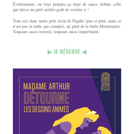
Évidemment, on vous prépare ça noyé de sauce Arthur, celle
qui laisse un petit arrière goût de reviens-y !
Tout ceci dans notre petit écrin de Pigalle (pas si petit, mais ce
n’est pas la taille qui compte), au pied de la butte Montmartre.
Toujours aussi travesti, toujours aussi impertinent.
▶︎ JE RÉSERVE ◀︎