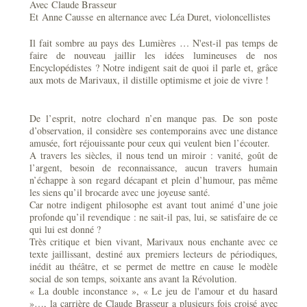
Avec Claude Brasseur
Et Anne Causse en alternance avec Léa Duret, violoncellistes
Il fait sombre au pays des Lumières … N'est-il pas temps de
faire de nouveau jaillir les idées lumineuses de nos
Encyclopédistes ? Notre indigent sait de quoi il parle et, grâce
aux mots de Marivaux, il distille optimisme et joie de vivre !
De l’esprit, notre clochard n’en manque pas. De son poste
d’observation, il considère ses contemporains avec une distance
amusée, fort réjouissante pour ceux qui veulent bien l’écouter.
A travers les siècles, il nous tend un miroir : vanité, goût de
l’argent, besoin de reconnaissance, aucun travers humain
n’échappe à son regard décapant et plein d’humour, pas même
les siens qu’il brocarde avec une joyeuse santé.
Car notre indigent philosophe est avant tout animé d’une joie
profonde qu’il revendique : ne sait-il pas, lui, se satisfaire de ce
qui lui est donné ?
Très critique et bien vivant, Marivaux nous enchante avec ce
texte jaillissant, destiné aux premiers lecteurs de périodiques,
inédit au théâtre, et se permet de mettre en cause le modèle
social de son temps, soixante ans avant la Révolution.
« La double inconstance », « Le jeu de l'amour et du hasard
»…, la carrière de Claude Brasseur a plusieurs fois croisé avec