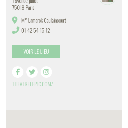
1 avenue junot
75018 Paris
M° Lamarck Caulaincourt
01 42 54 15 12
VOIR LE LIEU
THEATRELEPIC.COM/