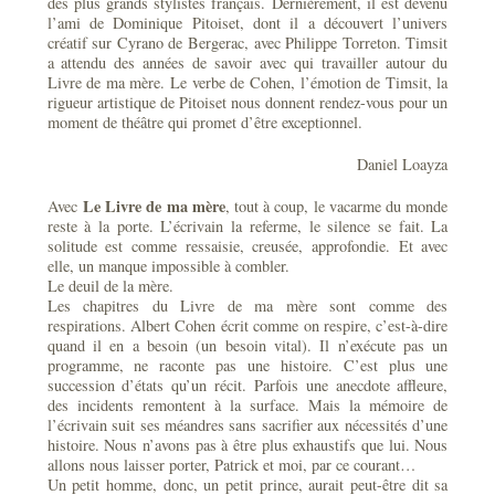
des plus grands stylistes français. Dernièrement, il est devenu
l’ami de Dominique Pitoiset, dont il a découvert l’univers
créatif sur Cyrano de Bergerac, avec Philippe Torreton. Timsit
a attendu des années de savoir avec qui travailler autour du
Livre de ma mère. Le verbe de Cohen, l’émotion de Timsit, la
rigueur artistique de Pitoiset nous donnent rendez-vous pour un
moment de théâtre qui promet d’être exceptionnel.
Daniel Loayza
Le Livre de ma mère
Avec
, tout à coup, le vacarme du monde
reste à la porte. L’écrivain la referme, le silence se fait. La
solitude est comme ressaisie, creusée, approfondie. Et avec
elle, un manque impossible à combler.
Le deuil de la mère.
Les chapitres du Livre de ma mère sont comme des
respirations. Albert Cohen écrit comme on respire, c’est-à-dire
quand il en a besoin (un besoin vital). Il n’exécute pas un
programme, ne raconte pas une histoire. C’est plus une
succession d’états qu’un récit. Parfois une anecdote affleure,
des incidents remontent à la surface. Mais la mémoire de
l’écrivain suit ses méandres sans sacrifier aux nécessités d’une
histoire. Nous n’avons pas à être plus exhaustifs que lui. Nous
allons nous laisser porter, Patrick et moi, par ce courant…
Un petit homme, donc, un petit prince, aurait peut-être dit sa