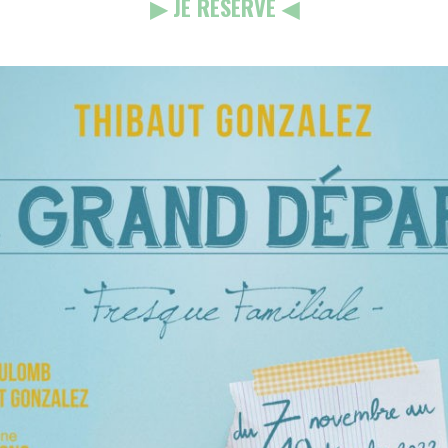
▶︎ JE RÉSERVE ◀︎