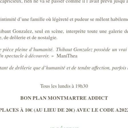
 capricieux, rien ne va se passer comme il l’avait prévu jusqu’
ntimité d’une famille où légèreté et pudeur se mêlent habileme
hibaut Gonzalez, seul en scène, interprète toute une galerie 
, de drôlerie et de nostalgie.
 une pièce pleine d’humanité. Thibaut Gonzalez possède un vrai 
Un spectacle à découvrir. »
ManiThea
ant de drôlerie que d’humanité et de tendre affection, parfo
Tous les lundis à 19h30
BON PLAN MONTMARTRE ADDICT
PLACES À 10€ (AU LIEU DE 20€) AVEC LE CODE A202