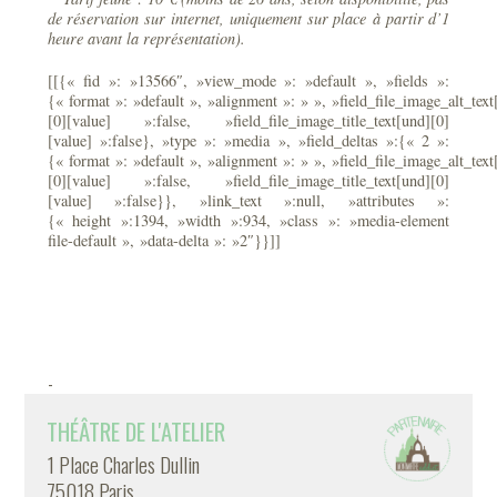
de réservation sur internet, uniquement sur place à partir d’1
heure avant la représentation).
[[{« fid »: »13566″, »view_mode »: »default », »fields »:
{« format »: »default », »alignment »: » », »field_file_image_alt_text
[0][value] »:false, »field_file_image_title_text[und][0]
[value] »:false}, »type »: »media », »field_deltas »:{« 2 »:
{« format »: »default », »alignment »: » », »field_file_image_alt_text
[0][value] »:false, »field_file_image_title_text[und][0]
[value] »:false}}, »link_text »:null, »attributes »:
{« height »:1394, »width »:934, »class »: »media-element
file-default », »data-delta »: »2″}}]]
-
THÉÂTRE DE L'ATELIER
1 Place Charles Dullin
75018 Paris