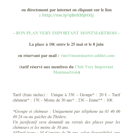
ou directement par internet en cliquant sur le lien
:
http://ow.ly/qBn930jHXIj
– BON PLAN VERY IMPORTANT MONTMARTROIS –
La place à 10€ entre le 25 mai et le 8 juin
en réservant par mail :
vim@montmartre-addict.com
(tarif réservé aux membres du
Club Very Important
Montmartrois
)
Tarif (frais inclus) : Unique à 33€ – Groupe* : 20 € – Tarif
chômeur* : 17€ – Moins de 30 ans* : 23€ – Jeune** : 10€
*Groupe et chômeur : Uniquement par téléphone au 01 46 06
49 24 ou au guichet du Théâtre.
Un justificatif sera demandé au retrait des places pour les
chômeurs et les moins de 30 ans.
**Tarif jeune : 10 € (moins de 26 ans, selon disponibilité, pas