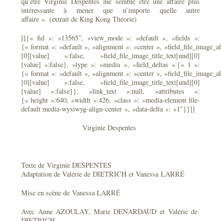
qu’être Virginie Despentes me semble être une affaire plus
intéressante à mener que n’importe quelle autre
affaire ». (extrait de King Kong Théorie)
[[{« fid »: »13565″, »view_mode »: »default », »fields »:
{« format »: »default », »alignment »: »center », »field_file_image_al
[0][value] »:false, »field_file_image_title_text[und][0]
[value] »:false}, »type »: »media », »field_deltas »:{« 1 »:
{« format »: »default », »alignment »: »center », »field_file_image_al
[0][value] »:false, »field_file_image_title_text[und][0]
[value] »:false}}, »link_text »:null, »attributes »:
{« height »:640, »width »:426, »class »: »media-element file-
default media-wysiwyg-align-center », »data-delta »: »1″}}]]
Virginie Despentes
Texte de Virginie DESPENTES
Adaptation de Valérie de DIETRICH et Vanessa LARRÉ
Mise en scène de Vanessa LARRÉ
Avec Anne AZOULAY, Marie DENARDAUD et Valérie de
DIETRICH