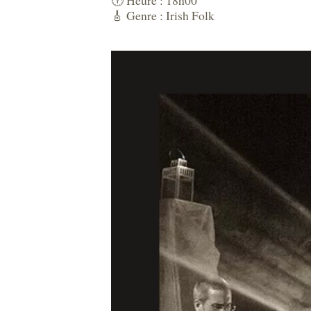
🕕 Heure : 18h00
🎸 Genre : Irish Folk