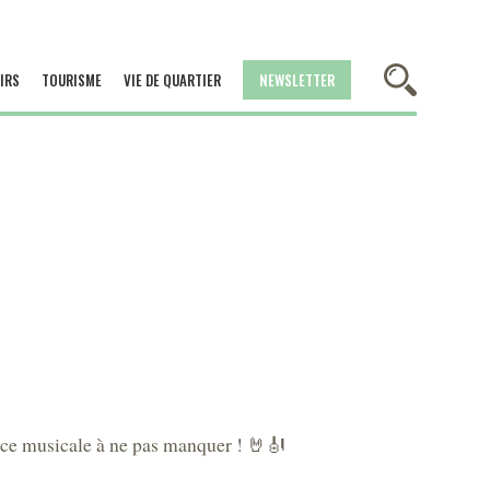
IRS
TOURISME
VIE DE QUARTIER
NEWSLETTER
nce musicale à ne pas manquer ! 🤘🎻