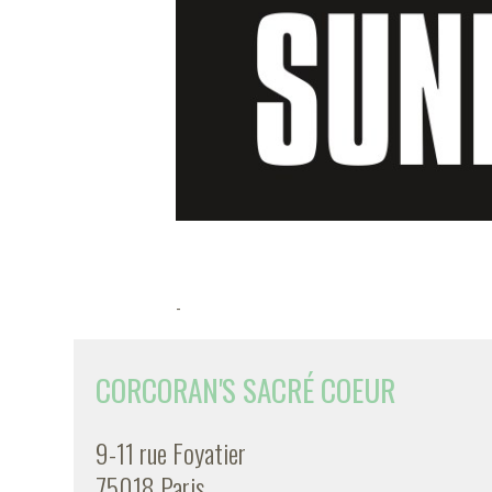
-
CORCORAN'S SACRÉ COEUR
9-11 rue Foyatier
75018 Paris