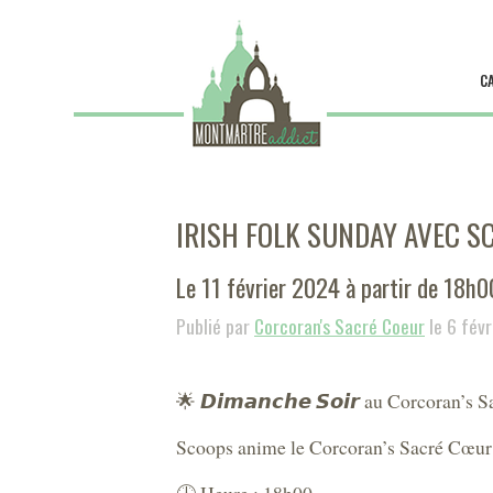
C
IRISH FOLK SUNDAY AVEC S
Le 11 février 2024 à partir de 18h0
Publié par
Corcoran's Sacré Coeur
le 6 fév
🌟 𝘿𝙞𝙢𝙖𝙣𝙘𝙝𝙚 𝙎𝙤𝙞𝙧 au Corcoran’s
Scoops anime le Corcoran’s Sacré Cœur !