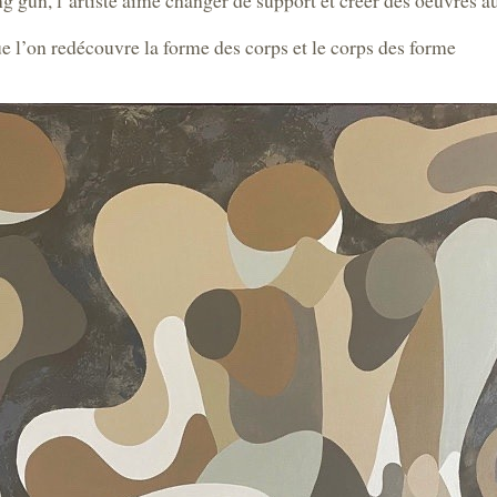
ing gun, l’artiste aime changer de support et créer des oeuvres a
ue l’on redécouvre la forme des corps et le corps des forme