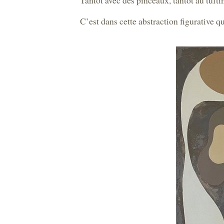
​Tantôt avec des pinceaux, tantôt au tuft
C’est dans cette abstraction figurative q