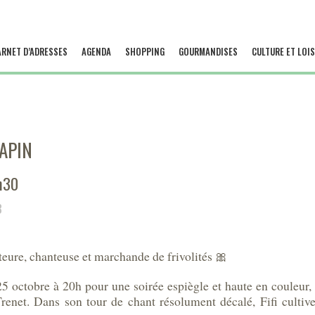
ARNET D’ADRESSES
AGENDA
SHOPPING
GOURMANDISES
CULTURE ET LOIS
APIN
h30
3
auteure, chanteuse et marchande de frivolités 🎀
5 octobre à 20h pour une soirée espiègle et haute en couleu
Trenet. Dans son tour de chant résolument décalé, Fifi cultiv