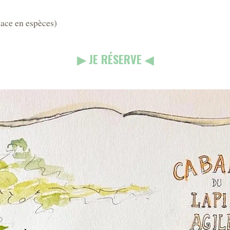
lace en espèces)
▶︎ JE RÉSERVE ◀︎