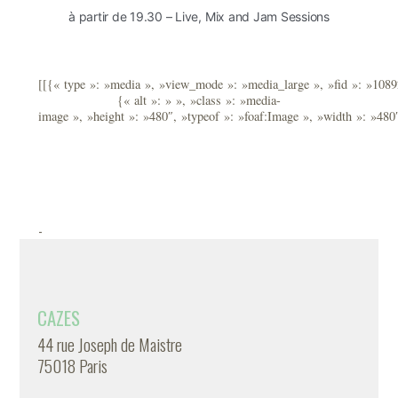
à partir de 19.30 – Live, Mix and Jam Sessions
[[{« type »: »media », »view_mode »: »media_large », »fid »: »10892
{« alt »: » », »class »: »media-
image », »height »: »480″, »typeof »: »foaf:Image », »width »: »480
-
CAZES
44 rue Joseph de Maistre
75018 Paris