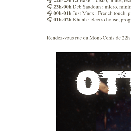
22h-23h
🎧
DJ Baker : disco, house, te
23h-00h
🎧
Deb Saadoun : micro, minima
00h-01h
🎧
Just Маяк : French touch, p
01h-02h
🎧
Khanh : electro house, prog
Rendez-vous rue du Mont-Cenis de 22h à 