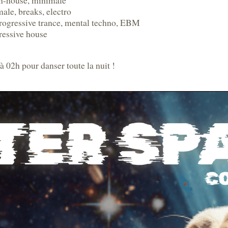
ch-house, minimale
le, breaks, electro
rogressive trance, mental techno, EBM
ressive house
02h pour danser toute la nuit !