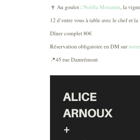
🍷 Au goulot :
Noëlla Morantin
, la vig
12 d’entre vous à table avec le chef et l
Dîner complet 80€
Réservation obligatoire en DM sur
notr
📍45 rue Damrémont