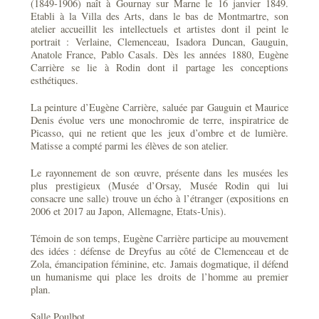
(1849-1906) naît à Gournay sur Marne le 16 janvier 1849.
Etabli à la Villa des Arts, dans le bas de Montmartre, son
atelier accueillit les intellectuels et artistes dont il peint le
portrait : Verlaine, Clemenceau, Isadora Duncan, Gauguin,
Anatole France, Pablo Casals. Dès les années 1880, Eugène
Carrière se lie à Rodin dont il partage les conceptions
esthétiques.
La peinture d’Eugène Carrière, saluée par Gauguin et Maurice
Denis évolue vers une monochromie de terre, inspiratrice de
Picasso, qui ne retient que les jeux d’ombre et de lumière.
Matisse a compté parmi les élèves de son atelier.
Le rayonnement de son œuvre, présente dans les musées les
plus prestigieux (Musée d’Orsay, Musée Rodin qui lui
consacre une salle) trouve un écho à l’étranger (expositions en
2006 et 2017 au Japon, Allemagne, Etats-Unis).
Témoin de son temps, Eugène Carrière participe au mouvement
des idées : défense de Dreyfus au côté de Clemenceau et de
Zola, émancipation féminine, etc. Jamais dogmatique, il défend
un humanisme qui place les droits de l’homme au premier
plan.
Salle Poulbot