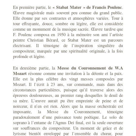
« Stabat Mater » de Francis Poulenc
En première partie, le
.
Œuvre magistrale mais souvent peu connue du grand public.
Elle étonne par ses contrastes et atmosphères variées. Tour à
tour effrayante, douce, sombre ou légère, elle est considérée
comme un monument de la musique sacrée. Œuvre tardive que
F. Poulenc composa en 1950 à la mémoire son ami l’artiste
peintre Christian Bérard, ce Stabat Mater est un parcours
électrisant. Il témoigne de l’inspiration singulière du
compositeur, marquée par une spiritualité originale, à la fois
profonde et légère.
Messe du Couronnement de W.A
En deuxième partie, la
Mozart
résonne comme une invitation à la détente et la paix.
Elle est la plus célèbre des vingt messes composées par
Mozart. Il l’écrit à 23 ans, sur commande, mais dans des
circonstances particulières, puisque qu’il traverse alors des
épreuves douloureuses, au premier rang desquelles le deuil de
sa mère. L’œuvre aurait pu être empreinte de peine et de
noirceur, il n’en est rien. Alors que la masse orchestrale est
imposante, la Messe du Couronnement, témoigne
paradoxalement d’une puissance toute poétique. Le solo de
soprano à l’entame de l’Agnus Dei final, est la seule ouverture
sur souffrances du compositeur. Un moment de grâce et de
lyrisme bientôt enveloppé par l’ensemble du chœur, pour