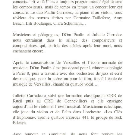
concerts. “Et voilà !” les a toujours programmées à égalité avec
les compositeurs, mais de temps en temps un concert leur est
consacré. Le duo Paulin-Carradec, au piano et au violon, vous
révèlera des œuvres écrites par Germaine Tailleferre, Amy
Beach, Lili Boulanger, Clara Schumann…
Musiciens et pédagogues, DOm Paulin et Juliette Carradec
nous entraînent dans le sillage des compositeurs et
compositrices, qui, parfois des siècles après leur mort, nous
enchantent encore.
Après le conservatoire de Versailles et l’école normale de
musique, DOm Paulin s’est passionné pour l’ethnomusicologie
à Paris 8, puis a travaillé avec des orchestres de jazz et écrit
des musiques pour la scène ou pour le film, fondé l’école de
musique de Versailles, chanté en quatuor vocal….
Juliette Carradec a suivi une formation classique au CRR de
Rueil puis au CRD de Gennevilliers et elle enseigne
aujourd’hui le violon et l’éveil musical. Musicienne éclectique,
elle joue du violon et de l’alto dans l’orchestre «Les Clés
d’Euphonia», avec le quatuor à cordes 441, le groupe de rock
Edenya.
Avec humour et simplicité, ils nous font revivre les