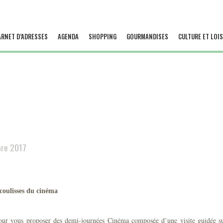
ARNET D’ADRESSES
AGENDA
SHOPPING
GOURMANDISES
CULTURE ET LOIS
bre 2017
coulisses du cinéma
ur vous proposer des demi-journées Cinéma composée d’une visite guidée sur