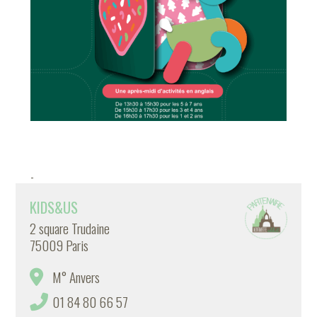
-
KIDS&US
2 square Trudaine
75009 Paris
M° Anvers
01 84 80 66 57