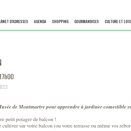
ARNET D’ADRESSES
AGENDA
SHOPPING
GOURMANDISES
CULTURE ET LOIS
N
 17h00
2023
Musée de Montmartre pour apprendre à jardiner comestible sur
e petit potager de balcon !
cultiver sur votre balcon (ou votre terrasse ou même vos rebord