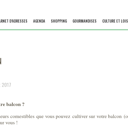
ARNET D’ADRESSES
AGENDA
SHOPPING
GOURMANDISES
CULTURE ET LOIS
N
et 2017
tre balcon ?
leurs comestibles que vous pouvez cultiver sur votre balcon (
our vous !