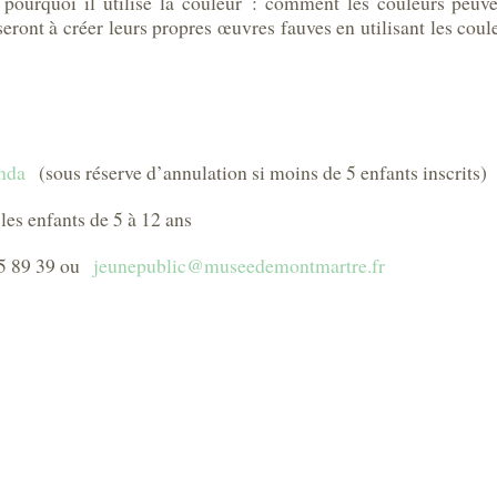
ourquoi il utilise la couleur : comment les couleurs peuven
useront à créer leurs propres œuvres fauves en utilisant les cou
genda
(sous réserve d’annulation si moins de 5 enfants inscrits)
 les enfants de 5 à 12 ans
 25 89 39 ou
jeunepublic@museedemontmartre.fr