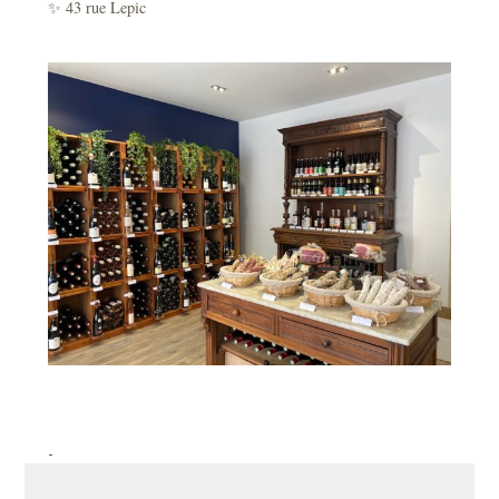
✨ 43 rue Lepic
-