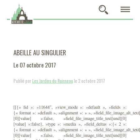
ABEILLE AU SINGULIER
Le 07 octobre 2017
Publié par
Les Jardins du Ruisseau
le 2 octobre 2017
[[{« fid »: »11644″, »view_mode »: »default », »fields »:
{« format »: »default », »alignment »: » », »field_file_image_alt_text
[0][value] »:false, »field_file_image_title_text[und][0]
[value] »:false}, »type »: »media », »field_deltas »:{« 2 »:
{« format »: »default », »alignment »: » », »field_file_image_alt_text
[0][value] »:false, »field_file_image_title_text[und][0]