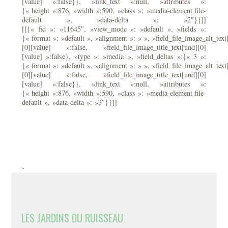
[value] »:false}}, »link_text »:null, »attributes »:
{« height »:876, »width »:590, »class »: »media-element file-
default », »data-delta »: »2″}}]]
[[{« fid »: »11645″, »view_mode »: »default », »fields »:
{« format »: »default », »alignment »: » », »field_file_image_alt_text
[0][value] »:false, »field_file_image_title_text[und][0]
[value] »:false}, »type »: »media », »field_deltas »:{« 3 »:
{« format »: »default », »alignment »: » », »field_file_image_alt_text
[0][value] »:false, »field_file_image_title_text[und][0]
[value] »:false}}, »link_text »:null, »attributes »:
{« height »:876, »width »:590, »class »: »media-element file-
default », »data-delta »: »3″}}]]
-
LES JARDINS DU RUISSEAU