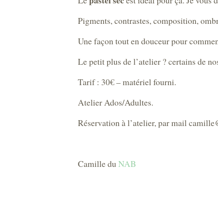
pastel sec
Le
est idéal pour ça. Je vous 
Pigments, contrastes, composition, ombr
Une façon tout en douceur pour commenc
Le petit plus de l’atelier ? certains de n
Tarif : 30€ – matériel fourni.
Atelier Ados/Adultes.
Réservation à l’atelier, par mail camille@l
Camille du
NAB