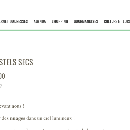
ARNET D’ADRESSES
AGENDA
SHOPPING
GOURMANDISES
CULTURE ET LOIS
ASTELS SECS
00
22
evant nous !
nuages
r des
dans un ciel lumineux !