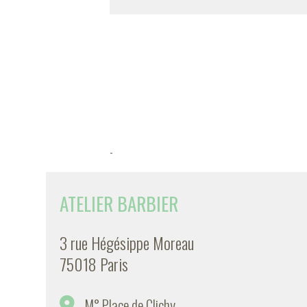
-
ATELIER BARBIER
3 rue Hégésippe Moreau
75018 Paris
M° Place de Clichy