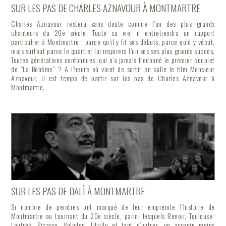
SUR LES PAS DE CHARLES AZNAVOUR À MONTMARTRE
Charles Aznavour restera sans doute comme l’un des plus grands
chanteurs du 20e siècle. Toute sa vie, il entretiendra un rapport
particulier à Montmartre ; parce qu’il y fit ses débuts, parce qu’il y vécut,
mais surtout parce le quartier lui inspirera l’un ses ses plus grands succès.
Toutes générations confondues, qui n’a jamais fredonné le premier couplet
de "La Bohème" ? A l’heure où vient de sortir en salle le film Monsieur
Aznavour, il est temps de partir sur les pas de Charles Aznavour à
Montmartre.
SUR LES PAS DE DALÌ À MONTMARTRE
Si nombre de peintres ont marqué de leur empreinte l’histoire de
Montmartre au tournant du 20e siècle, parmi lesquels Renoir, Toulouse-
Lautrec, Picasso, Valadon, Utrillo et tant d’autres, on associe moins