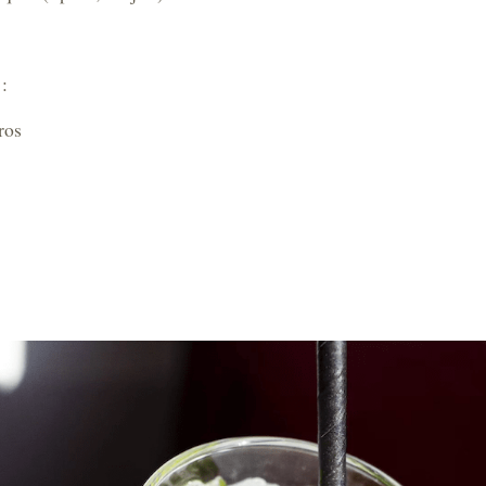
:
ros