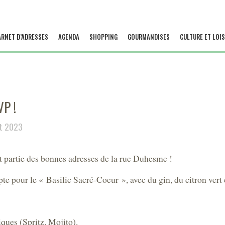
ARNET D’ADRESSES
AGENDA
SHOPPING
GOURMANDISES
CULTURE ET LOIS
P !
et 2023
 partie des bonnes adresses de la rue Duhesme !
te pour le « Basilic Sacré-Coeur », avec du gin, du citron vert e
siques (Spritz, Mojito).