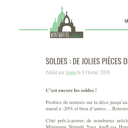
C
SOLDES : DE JOLIES PIÈCES 
Publié par
Icone
le 9 février 2018
C’est encore les soldes !
Profitez de remises sur la déco jusqu’
mural à -20% et bien d’autres… Retrouve
Côté prêt-à-porter, de nombreux arti
Minimum, Nümph, Yaya, AndLess, Ha